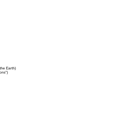
the Earth)
ions")